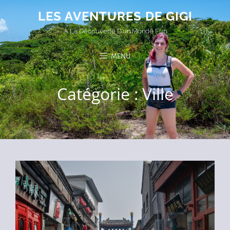
LES AVENTURES DE GIGI
A La Découverte D'un Monde Fun
MENU
Catégorie :
Ville