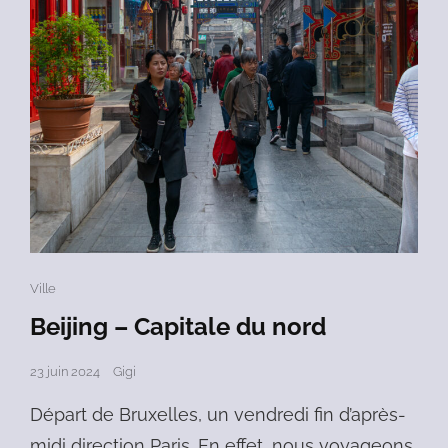
Cat
Ville
Links
Beijing – Capitale du nord
Posted
23 juin 2024
Gigi
on
Départ de Bruxelles, un vendredi fin d’après-
midi direction Paris. En effet, nous voyageons