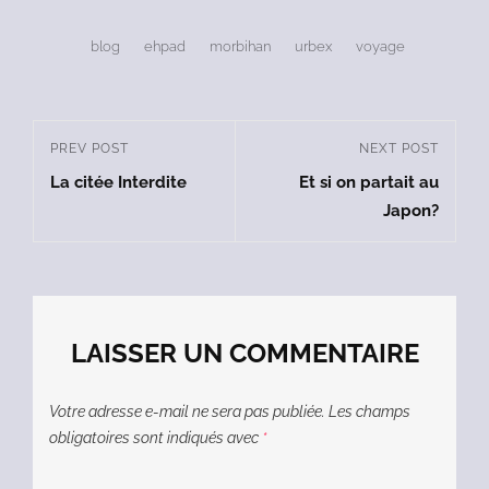
Tags,
blog
ehpad
morbihan
urbex
voyage
Navigation
PREV POST
NEXT POST
Previous
Next
de
La citée Interdite
Et si on partait au
Post
Post
l’article
Japon?
LAISSER UN COMMENTAIRE
Votre adresse e-mail ne sera pas publiée.
Les champs
obligatoires sont indiqués avec
*